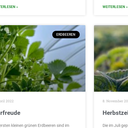
TERLESEN »
WEITERLESEN »
ERDBEEREN
pril 2022
8. November 20
rfreude
Herbstzei
 ersten kleinen grünen Erdbeeren sind im
Die im Juli ge