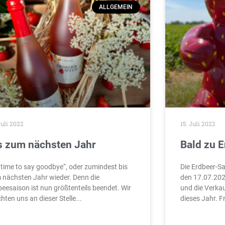
ALLGEMEIN
Juli 2022
15. Juli 2022
s zum nächsten Jahr
Bald zu 
s time to say goodbye“, oder zumindest bis
Die Erdbeer-Sa
 nächsten Jahr wieder. Denn die
den 17.07.2022
beesaison ist nun größtenteils beendet. Wir
und die Verkau
hten uns an dieser Stelle
dieses Jahr. F