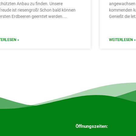
chützten Anbau zu finden. Unsere
angewachsen u
freude ist riesengroß! Schon bald können
kommenden kal
 ersten Erdbeeren geerntet werden.
Genießt die le
TERLESEN »
WEITERLESEN »
Öffnungszeiten: