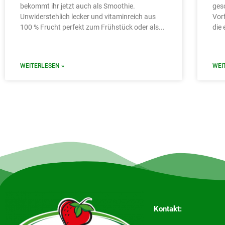
bekommt ihr jetzt auch als Smoothie.
ges
Unwiderstehlich lecker und vitaminreich aus
Vor
100 % Frucht perfekt zum Frühstück oder als
die
WEITERLESEN »
WEI
Kontakt: