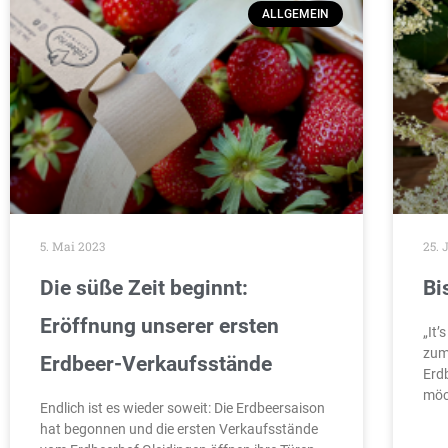
ALLGEMEIN
5. Mai 2023
25. 
Die süße Zeit beginnt:
Bi
Eröffnung unserer ersten
„It’
zum
Erdbeer-Verkaufsstände
Erd
möc
Endlich ist es wieder soweit: Die Erdbeersaison
hat begonnen und die ersten Verkaufsstände