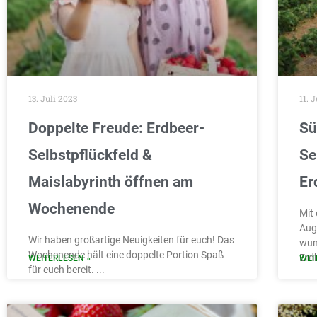
13. Juli 2023
11. 
Doppelte Freude: Erdbeer-
Sü
Selbstpflückfeld &
Se
Maislabyrinth öffnen am
Er
Wochenende
Mit
Aug
Wir haben großartige Neuigkeiten für euch! Das
wun
Wochenende hält eine doppelte Portion Spaß
Erd
WEITERLESEN »
WEI
für euch bereit.