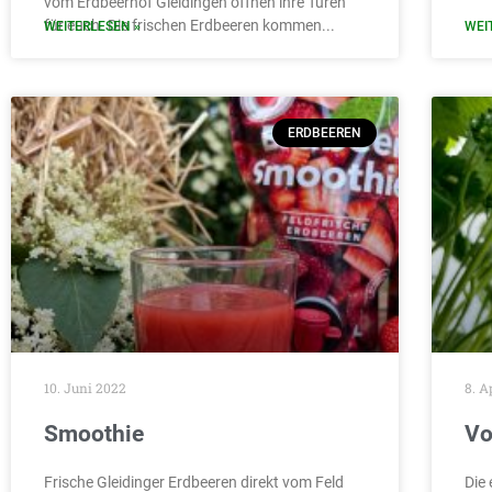
vom Erdbeerhof Gleidingen öffnen ihre Türen
für euch. Die frischen Erdbeeren kommen
WEITERLESEN »
WEI
ERDBEEREN
10. Juni 2022
8. A
Smoothie
Vo
Frische Gleidinger Erdbeeren direkt vom Feld
Die